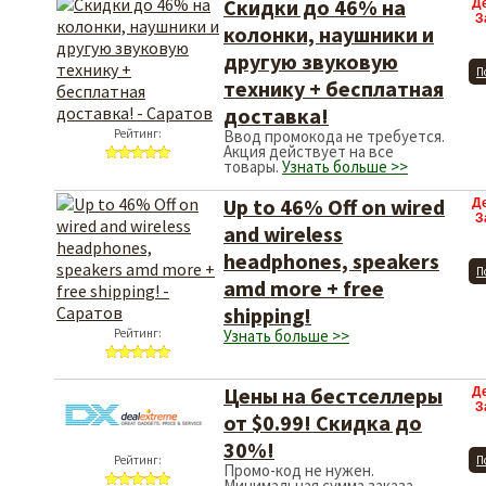
Скидки до 46% на
Д
З
колонки, наушники и
другую звуковую
П
технику + бесплатная
доставка!
Рейтинг:
Ввод промокода не требуется.
Акция действует на все
товары.
Узнать больше >>
Up to 46% Off on wired
Д
З
and wireless
headphones, speakers
П
amd more + free
shipping!
Рейтинг:
Узнать больше >>
Цены на бестселлеры
Д
З
от $0.99! Скидка до
30%!
Рейтинг:
П
Промо-код не нужен.
Минимальная сумма заказа