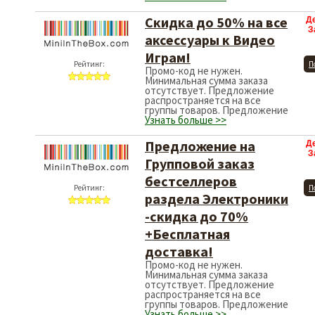
Скидка до 50% на все
Д
З
аксессуары к Видео
Играм!
Рейтинг:
П
Промо-код не нужен.
Минимальная сумма заказа
отсутствует. Предложение
распространяется на все
группы товаров. Предложение
Узнать больше >>
Предложение на
Д
З
Групповой заказ
бестселлеров
Рейтинг:
П
раздела Электроники
-скидка до 70%
+Бесплатная
доставка!
Промо-код не нужен.
Минимальная сумма заказа
отсутствует. Предложение
распространяется на все
группы товаров. Предложение
Узнать больше >>