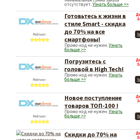
отсутствует.
Узнать больше >>
Готовьтесь к жизни в
Д
З
стиле Smart - скидка
до 70% на все
Рейтинг:
П
смартфоны!
Промо-код не нужен.
Узнать
больше >>
Погрузитесь с
Д
З
головой в High Tech!
Промо-код не нужен.
Узнать
больше >>
Рейтинг:
П
Новое поступление
Д
З
товаров ТОП-100 !
Промо-код не нужен.
Узнать
больше >>
Рейтинг:
П
Скидки до 70% на
Д
З