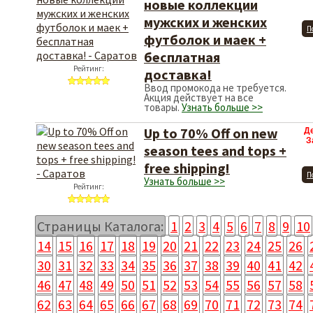
новые коллекции
мужских и женских
П
футболок и маек +
бесплатная
Рейтинг:
доставка!
Ввод промокода не требуется.
Акция действует на все
товары.
Узнать больше >>
Up to 70% Off on new
Д
З
season tees and tops +
free shipping!
П
Узнать больше >>
Рейтинг:
Страницы Каталога:
1
2
3
4
5
6
7
8
9
10
14
15
16
17
18
19
20
21
22
23
24
25
26
30
31
32
33
34
35
36
37
38
39
40
41
42
46
47
48
49
50
51
52
53
54
55
56
57
58
62
63
64
65
66
67
68
69
70
71
72
73
74