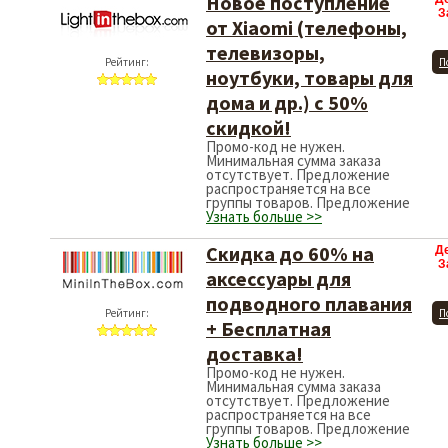
Новое поступление
З
от Xiaomi (телефоны,
телевизоры,
Рейтинг:
П
ноутбуки, товары для
дома и др.) с 50%
скидкой!
Промо-код не нужен.
Минимальная сумма заказа
отсутствует. Предложение
распространяется на все
группы товаров. Предложение
Узнать больше >>
Скидка до 60% на
Д
З
аксессуары для
подводного плавания
Рейтинг:
П
+ Бесплатная
доставка!
Промо-код не нужен.
Минимальная сумма заказа
отсутствует. Предложение
распространяется на все
группы товаров. Предложение
Узнать больше >>