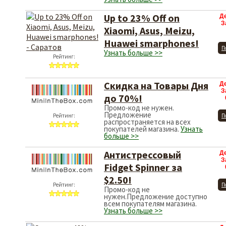
Up to 23% Off on
Д
З
Xiaomi, Asus, Meizu,
Huawei smarphones!
П
Узнать больше >>
Рейтинг:
Скидка на Товары Дня
Д
З
до 70%!
Промо-код не нужен.
Предложение
Рейтинг:
П
распространяется на всех
покупателей магазина.
Узнать
больше >>
Антистрессовый
Д
З
Fidget Spinner за
$2.50!
Рейтинг:
П
Промо-код не
нужен.Предложение доступно
всем покупателям магазина.
Узнать больше >>