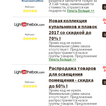
раздела и заплатите только за
2! 3-ий товар, наименьший по
стоимости, отразится как
Рейтинг:
П
подарок по
Узнать больше >>
Новая коллекция
Д
З
купальников и плавок
2017 со скидкой до
Рейтинг:
П
70% !
Промо-код не нужен.
Минимальная сумма заказа
отсутствует. Предложение
распространяется на все
группы товаров. Предложение
Узнать больше >>
Распродажа товаров
Д
З
для освещения
помещения - скидка
Рейтинг:
П
до 60% !
Промо-код не нужен.
Минимальная сумма заказа
отсутствует. Предложение
распространяется на все
группы товаров. Предложение