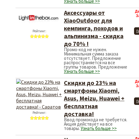
Узнать больше >>
Аксессуары от
Д
З
XiaoOutdoor для
кемпинга, походов и
Рейтинг:
П
альпинизма - скидка
до 70% !
Промо-код не нужен.
Минимальная сумма заказа
отсутствует. Предложение
распространяется на все
группы товаров. Предложение
Узнать больше >>
Скидки до 23% на
Д
З
смартфоны Xiaomi,
Asus, Meizu, Huawei +
П
бесплатная
доставка!
Рейтинг:
Ввод промокода не требуется.
Акция действует на все
товары.
Узнать больше >>
Д