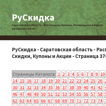
РуСкидка
Саратовская область - Все Скидки, Купоны, Распродажи и Акции
на Одном Сайте
РуСкидка - Саратовская область - Ра
Скидки, Купоны и Акции - Страница 37
Страницы Каталога:
1
2
3
4
5
6
7
8
9
10
14
15
16
17
18
19
20
21
22
23
24
25
26
30
31
32
33
34
35
36
37
38
39
40
41
42
46
47
48
49
50
51
52
53
54
55
56
57
58
62
63
64
65
66
67
68
69
70
71
72
73
74