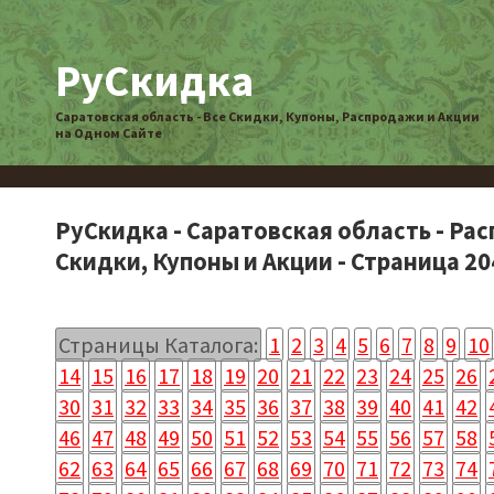
РуСкидка
Саратовская область - Все Скидки, Купоны, Распродажи и Акции
на Одном Сайте
РуСкидка - Саратовская область - Ра
Скидки, Купоны и Акции - Страница 20
Страницы Каталога:
1
2
3
4
5
6
7
8
9
10
14
15
16
17
18
19
20
21
22
23
24
25
26
30
31
32
33
34
35
36
37
38
39
40
41
42
46
47
48
49
50
51
52
53
54
55
56
57
58
62
63
64
65
66
67
68
69
70
71
72
73
74