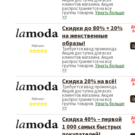
клиентов магазина. Акция
распространяется на все
группы товаров.
Узнать больше
>>
Скидки до 80% + 20%
Д
З
на женственные
образы!
Рейтинг:
П
Требуется ввод промокода.
Акция доступна для всех
клиентов магазина. Акция
распространяется на все
группы товаров.
Узнать больше
>>
Скидка 20% на всё!
Д
З
Требуется ввод промокода.
Акция доступна для всех
клиентов магазина. Акция
распространяется на все
Рейтинг:
П
группы товаров.
Узнать больше
>>
Скидка 40% – первой
Д
З
1 000 самых быстрых
покупателей!