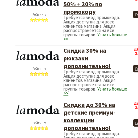
50% + 20% по
промокоду
Рейтинг:
П
Требуется ввод промокода.
Акция доступна для всех
клиентов магазина. Акция
распространяется на все
группы товаров.
Узнать больше
>>
Скидка 30% на
Д
З
рюкзаки
дополнительно!
Рейтинг:
П
Требуется ввод промокода.
Акция доступна для всех
клиентов магазина. Акция
распространяется на все
группы товаров.
Узнать больше
>>
Скидка до 30% на
Д
З
детские премиум-
коллекции
Рейтинг:
П
дополнительно!
Требуется ввод промокода.
Акция доступна для всех