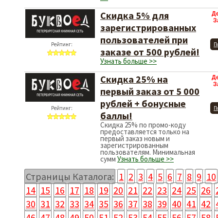
Скидка 5% для
Д
З
зарегистрированных
пользователей при
Рейтинг:
П
заказе от 500 рублей!
Узнать больше >>
Скидка 25% на
Д
З
первый заказ от 5 000
рублей + бонусные
Рейтинг:
П
баллы!
Скидка 25% по промо-коду
предоставляется только на
первый заказ новым и
зарегистрированным
пользователям. Минимальная
сумм
Узнать больше >>
Страницы Каталога:
1
2
3
4
5
6
7
8
9
10
14
15
16
17
18
19
20
21
22
23
24
25
26
30
31
32
33
34
35
36
37
38
39
40
41
42
46
47
48
49
50
51
52
53
54
55
56
57
58