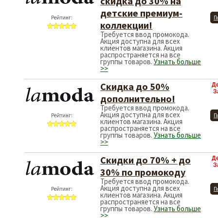
скидка до 30% на
детские премиум-
Рейтинг:
П
коллекции!
Требуется ввод промокода.
Акция доступна для всех
клиентов магазина. Акция
распространяется на все
группы товаров.
Узнать больше
>>
Скидка до 50%
Д
З
дополнительно!
Требуется ввод промокода.
Акция доступна для всех
Рейтинг:
П
клиентов магазина. Акция
распространяется на все
группы товаров.
Узнать больше
>>
Скидки до 70% + до
Д
З
30% по промокоду
Требуется ввод промокода.
Акция доступна для всех
Рейтинг:
П
клиентов магазина. Акция
распространяется на все
группы товаров.
Узнать больше
>>