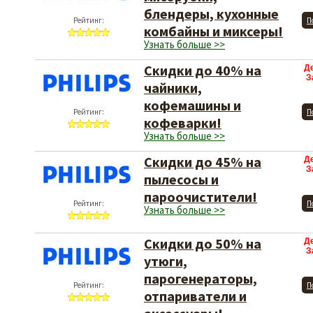
блендеры, кухонные
Рейтинг:
П
комбайны и миксеры!
Узнать больше >>
Скидки до 40% на
Д
З
чайники,
кофемашины и
Рейтинг:
П
кофеварки!
Узнать больше >>
Скидки до 45% на
Д
З
пылесосы и
пароочистители!
Рейтинг:
П
Узнать больше >>
Скидки до 50% на
Д
З
утюги,
парогенераторы,
Рейтинг:
П
отпариватели и