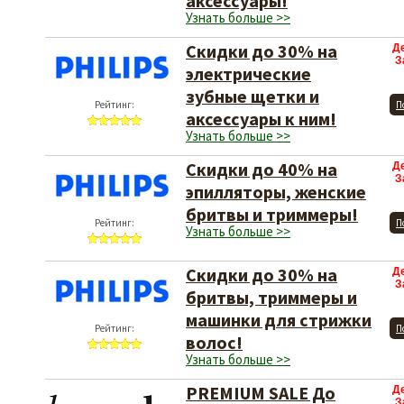
аксессуары!
Узнать больше >>
Скидки до 30% на
Д
З
электрические
зубные щетки и
Рейтинг:
П
аксессуары к ним!
Узнать больше >>
Скидки до 40% на
Д
З
эпилляторы, женские
бритвы и триммеры!
Рейтинг:
П
Узнать больше >>
Скидки до 30% на
Д
З
бритвы, триммеры и
машинки для стрижки
Рейтинг:
П
волос!
Узнать больше >>
PREMIUM SALE До
Д
З