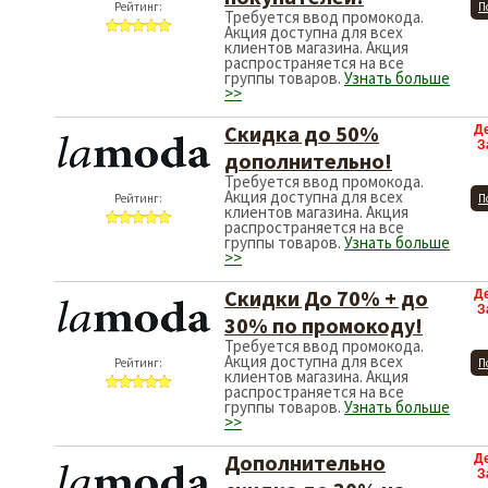
Рейтинг:
П
Требуется ввод промокода.
Акция доступна для всех
клиентов магазина. Акция
распространяется на все
группы товаров.
Узнать больше
>>
Скидка до 50%
Д
З
дополнительно!
Требуется ввод промокода.
Акция доступна для всех
Рейтинг:
П
клиентов магазина. Акция
распространяется на все
группы товаров.
Узнать больше
>>
Скидки До 70% + до
Д
З
30% по промокоду!
Требуется ввод промокода.
Акция доступна для всех
Рейтинг:
П
клиентов магазина. Акция
распространяется на все
группы товаров.
Узнать больше
>>
Дополнительно
Д
З