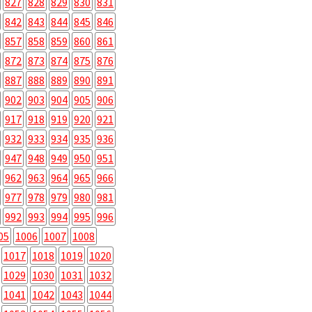
827
828
829
830
831
842
843
844
845
846
857
858
859
860
861
872
873
874
875
876
887
888
889
890
891
902
903
904
905
906
917
918
919
920
921
932
933
934
935
936
947
948
949
950
951
962
963
964
965
966
977
978
979
980
981
992
993
994
995
996
05
1006
1007
1008
1017
1018
1019
1020
1029
1030
1031
1032
1041
1042
1043
1044