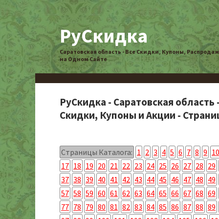
РуСкидка
Саратовская область - Все Скидки, Купоны, Распрода
на Одном Сайте
РуСкидка - Саратовская область 
Скидки, Купоны и Акции - Страниц
Страницы Каталога:
1
2
3
4
5
6
7
8
9
1
17
18
19
20
21
22
23
24
25
26
27
28
29
37
38
39
40
41
42
43
44
45
46
47
48
49
57
58
59
60
61
62
63
64
65
66
67
68
69
77
78
79
80
81
82
83
84
85
86
87
88
89