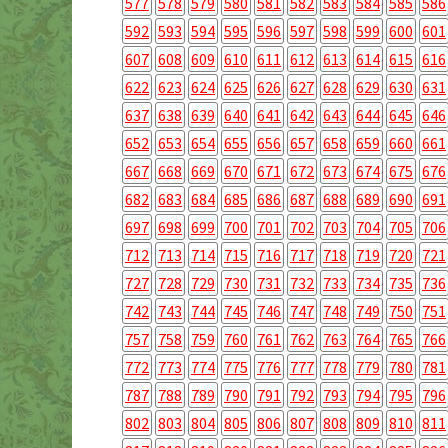
577
578
579
580
581
582
583
584
585
586
592
593
594
595
596
597
598
599
600
601
607
608
609
610
611
612
613
614
615
616
622
623
624
625
626
627
628
629
630
631
637
638
639
640
641
642
643
644
645
646
652
653
654
655
656
657
658
659
660
661
667
668
669
670
671
672
673
674
675
676
682
683
684
685
686
687
688
689
690
691
697
698
699
700
701
702
703
704
705
706
712
713
714
715
716
717
718
719
720
721
727
728
729
730
731
732
733
734
735
736
742
743
744
745
746
747
748
749
750
751
757
758
759
760
761
762
763
764
765
766
772
773
774
775
776
777
778
779
780
781
787
788
789
790
791
792
793
794
795
796
802
803
804
805
806
807
808
809
810
811