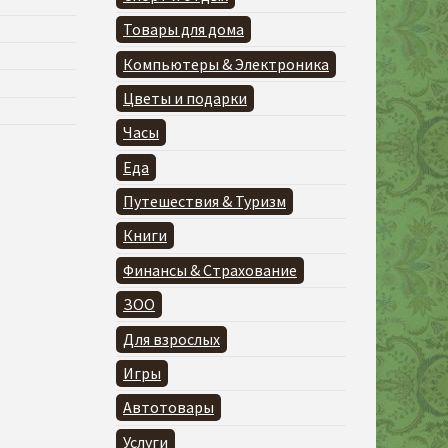
Товары для дома
Компьютеры & Электроника
Цветы и подарки
Часы
Еда
Путешествия & Туризм
Книги
Финансы & Страхование
ЗОО
Для взрослых
Игры
Автотовары
Услуги