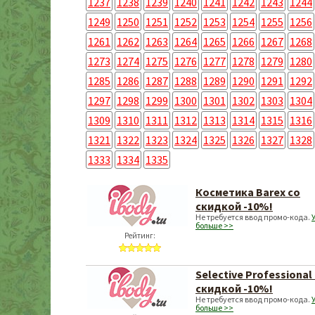
1237
1238
1239
1240
1241
1242
1243
1244
1249
1250
1251
1252
1253
1254
1255
1256
1261
1262
1263
1264
1265
1266
1267
1268
1273
1274
1275
1276
1277
1278
1279
1280
1285
1286
1287
1288
1289
1290
1291
1292
1297
1298
1299
1300
1301
1302
1303
1304
1309
1310
1311
1312
1313
1314
1315
1316
1321
1322
1323
1324
1325
1326
1327
1328
1333
1334
1335
Косметика Barex со
скидкой -10%!
Не требуется ввод промо-кода.
больше >>
Рейтинг:
Selective Professional
скидкой -10%!
Не требуется ввод промо-кода.
больше >>