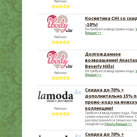
Рейтинг:
Косметика CHI со ски
-10%!
Не требуется ввод промо-кода.
больше >>
Рейтинг:
Долгожданное
возвращение! Anastas
Beverly Hills!
Не требуется ввод промо-кода.
Рейтинг:
больше >>
Скидка до 70% +
дополнительно 15% п
промо-коду на мужск
коллекцию!
Рейтинг:
Требуется ввод промо-кода. Пр
сумме покупки от 25 000 тенге.
распространяется только на тов
скидкой на
Узнать больше >>
Скидка до 70% +