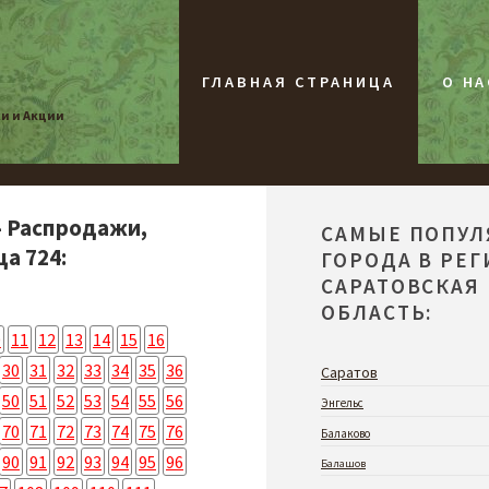
ГЛАВНАЯ СТРАНИЦА
О НА
жи и Акции
- Распродажи,
САМЫЕ ПОПУ
а 724:
ГОРОДА В РЕ
САРАТОВСКАЯ
ОБЛАСТЬ:
0
11
12
13
14
15
16
30
31
32
33
34
35
36
Саратов
50
51
52
53
54
55
56
Энгельс
70
71
72
73
74
75
76
Балаково
90
91
92
93
94
95
96
Балашов