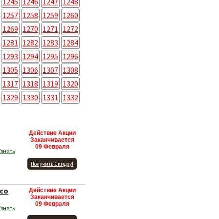
1245
1246
1247
1248
1257
1258
1259
1260
1269
1270
1271
1272
1281
1282
1283
1284
1293
1294
1295
1296
1305
1306
1307
1308
1317
1318
1319
1320
1329
1330
1331
1332
Действие Акции
Заканчивается
09 Февраля
Узнать
Получить Скидку!
 со
Действие Акции
Заканчивается
09 Февраля
Узнать