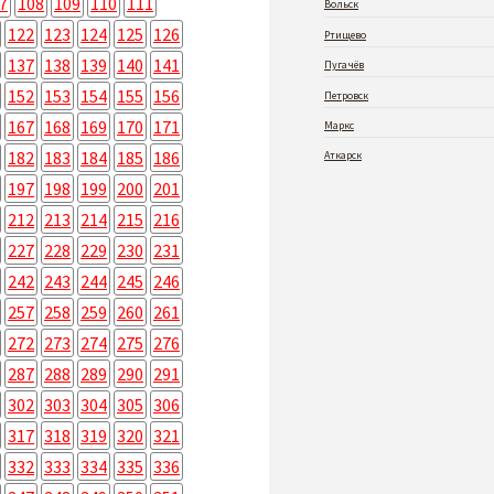
7
108
109
110
111
Вольск
122
123
124
125
126
Ртищево
137
138
139
140
141
Пугачёв
152
153
154
155
156
Петровск
167
168
169
170
171
Маркс
182
183
184
185
186
Аткарск
197
198
199
200
201
212
213
214
215
216
227
228
229
230
231
242
243
244
245
246
257
258
259
260
261
272
273
274
275
276
287
288
289
290
291
302
303
304
305
306
317
318
319
320
321
332
333
334
335
336