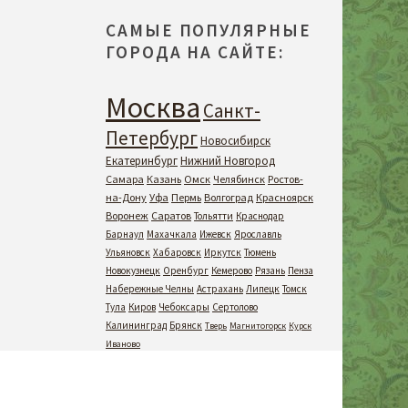
САМЫЕ ПОПУЛЯРНЫЕ
ГОРОДА НА САЙТЕ:
Москва
Санкт-
Петербург
Новосибирск
Екатеринбург
Нижний Новгород
Самара
Казань
Омск
Челябинск
Ростов-
на-Дону
Уфа
Пермь
Волгоград
Красноярск
Воронеж
Саратов
Тольятти
Краснодар
Барнаул
Махачкала
Ижевск
Ярославль
Ульяновск
Хабаровск
Иркутск
Тюмень
Новокузнецк
Оренбург
Кемерово
Рязань
Пенза
Набережные Челны
Астрахань
Липецк
Томск
Тула
Киров
Чебоксары
Сертолово
Калининград
Брянск
Тверь
Магнитогорск
Курск
Иваново