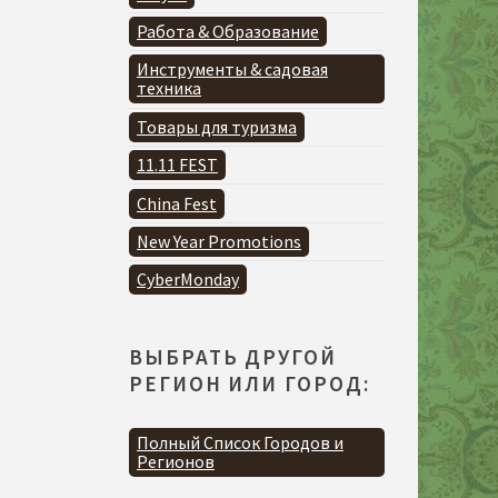
Работа & Образование
Инструменты & садовая
техника
Товары для туризма
11.11 FEST
China Fest
New Year Promotions
CyberMonday
ВЫБРАТЬ ДРУГОЙ
РЕГИОН ИЛИ ГОРОД:
Полный Список Городов и
Регионов