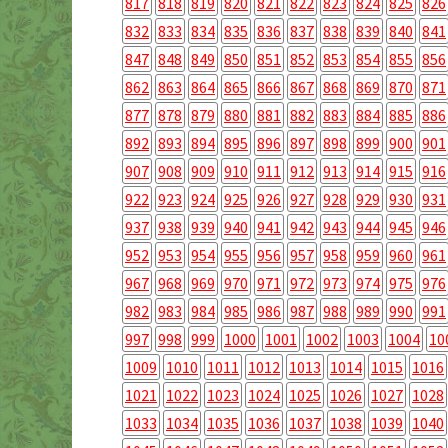
817
818
819
820
821
822
823
824
825
826
832
833
834
835
836
837
838
839
840
841
847
848
849
850
851
852
853
854
855
856
862
863
864
865
866
867
868
869
870
871
877
878
879
880
881
882
883
884
885
886
892
893
894
895
896
897
898
899
900
901
907
908
909
910
911
912
913
914
915
916
922
923
924
925
926
927
928
929
930
931
937
938
939
940
941
942
943
944
945
946
952
953
954
955
956
957
958
959
960
961
967
968
969
970
971
972
973
974
975
976
982
983
984
985
986
987
988
989
990
991
997
998
999
1000
1001
1002
1003
1004
10
1009
1010
1011
1012
1013
1014
1015
1016
1021
1022
1023
1024
1025
1026
1027
1028
1033
1034
1035
1036
1037
1038
1039
1040