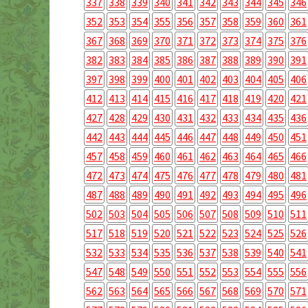
337
338
339
340
341
342
343
344
345
346
352
353
354
355
356
357
358
359
360
361
367
368
369
370
371
372
373
374
375
376
382
383
384
385
386
387
388
389
390
391
397
398
399
400
401
402
403
404
405
406
412
413
414
415
416
417
418
419
420
421
427
428
429
430
431
432
433
434
435
436
442
443
444
445
446
447
448
449
450
451
457
458
459
460
461
462
463
464
465
466
472
473
474
475
476
477
478
479
480
481
487
488
489
490
491
492
493
494
495
496
502
503
504
505
506
507
508
509
510
511
517
518
519
520
521
522
523
524
525
526
532
533
534
535
536
537
538
539
540
541
547
548
549
550
551
552
553
554
555
556
562
563
564
565
566
567
568
569
570
571