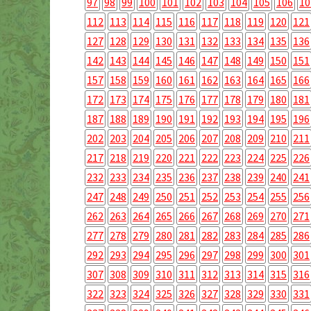
97
98
99
100
101
102
103
104
105
106
10
112
113
114
115
116
117
118
119
120
121
127
128
129
130
131
132
133
134
135
136
142
143
144
145
146
147
148
149
150
151
157
158
159
160
161
162
163
164
165
166
172
173
174
175
176
177
178
179
180
181
187
188
189
190
191
192
193
194
195
196
202
203
204
205
206
207
208
209
210
211
217
218
219
220
221
222
223
224
225
226
232
233
234
235
236
237
238
239
240
241
247
248
249
250
251
252
253
254
255
256
262
263
264
265
266
267
268
269
270
271
277
278
279
280
281
282
283
284
285
286
292
293
294
295
296
297
298
299
300
301
307
308
309
310
311
312
313
314
315
316
322
323
324
325
326
327
328
329
330
331