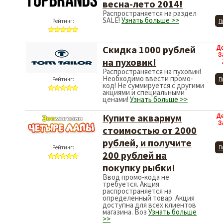
весна-лето 2014!
Распространяется на раздел
SALE!
Узнать больше >>
Рейтинг:
П
Скидка 1000 рублей
Д
З
на пуховик!
Распространяется на пуховик!
Необходимо ввести промо-
Рейтинг:
П
код! Не суммируется с другими
акциями и специальными
ценами!
Узнать больше >>
Купите аквариум
Д
З
стоимостью от 2000
рублей, и получите
Рейтинг:
П
200 рублей на
покупку рыбки!
Ввод промо-кода не
требуется. Акция
распространяется на
определенный товар. Акция
доступна для всех клиентов
магазина. Воз
Узнать больше
>>