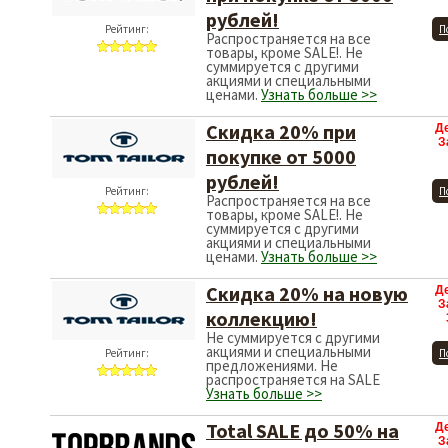
рублей!
Рейтинг:
П
Распространяется на все
товары, кроме SALE!. Не
суммируется с другими
акциями и специальными
ценами.
Узнать больше >>
Скидка 20% при
Д
З
покупке от 5000
рублей!
Рейтинг:
П
Распространяется на все
товары, кроме SALE!. Не
суммируется с другими
акциями и специальными
ценами.
Узнать больше >>
Скидка 20% на новую
Д
З
коллекцию!
Не суммируется с другими
акциями и специальными
Рейтинг:
П
предложениями. Не
распространяется на SALE
Узнать больше >>
Total SALE до 50% на
Д
З