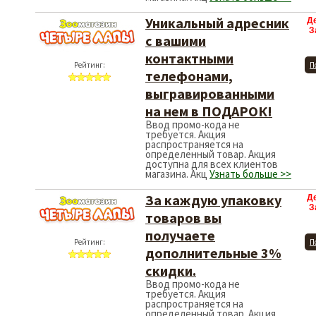
Уникальный адресник
Д
З
с вашими
контактными
Рейтинг:
П
телефонами,
выгравированными
на нем в ПОДАРОК!
Ввод промо-кода не
требуется. Акция
распространяется на
определенный товар. Акция
доступна для всех клиентов
магазина. Акц
Узнать больше >>
За каждую упаковку
Д
З
товаров вы
получаете
Рейтинг:
П
дополнительные 3%
скидки.
Ввод промо-кода не
требуется. Акция
распространяется на
определенный товар. Акция