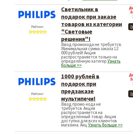
Светильник в
Д
З
подарок при заказе
товаров из категории
Рейтинг:
П
"Световые
решения"!
Ввод промокода не требуется.
Минимальная сумма заказа 12
000 рублей! Акция
распространяется только на
определённую категор
Узнать
больше >>
1000 рублей в
Д
З
подарок при
предзаказе
Рейтинг:
П
мультипечи!
Ввод промо-кода не
требуется. Акция
распространяется на
определенный товар. Акция
доступна для всех клиентов
магазина. Акц
Узнать больше >>