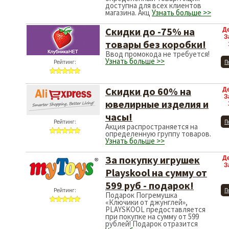
доступна для всех клиентов
магазина. Акц
Узнать больше >>
Скидки до -75% на
Д
З
товары без коробки!
Ввод промокода не требуется!
Узнать больше >>
Рейтинг:
П
Скидки до 60% на
Д
З
ювелирные изделия и
часы!
Рейтинг:
П
Акция распространяется на
определенную группу товаров.
Узнать больше >>
За покупку игрушек
Д
З
Playskool на сумму от
599 руб - подарок!
Рейтинг:
П
Подарок Погремушка
«Ключики от джунглей»,
PLAYSKOOL предоставляется
при покупке на сумму от 599
рублей! Подарок отразится