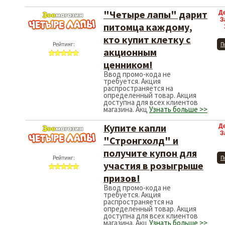
"Четыре лапы" дарит
Д
З
питомца каждому,
кто купит клетку с
Рейтинг:
П
акционным
ценником!
Ввод промо-кода не
требуется. Акция
распространяется на
определенный товар. Акция
доступна для всех клиентов
магазина. Акц
Узнать больше >>
Купите капли
Д
З
"Стронгхолд" и
получите купон для
Рейтинг:
П
участия в розыгрыше
призов!
Ввод промо-кода не
требуется. Акция
распространяется на
определенный товар. Акция
доступна для всех клиентов
магазина. Акц
Узнать больше >>