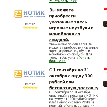
Узнать больше >>
Вы можете
Д
З
приобрести
указанные здесь
Рейтинг:
П
игровые ноутбуки и
моноблоки со
скидкой.
Уважаемые покупатели! Вы
можете приобрести указанные
здесь игровые ноутбуки и
моноблоки со скидкой. Для
того, чтобы узнать
Узнать
больше >>
С 1 сентября по 31
Д
З
октября скидку 300
рублей или
Рейтинг:
П
бесплатную доставку
С 1 сентября по 31 октября
оплачивайте покупки в НОТИК
на сумму от 1000 рублей через
платежную систему PayPal и
получайте
Узнать больше >>