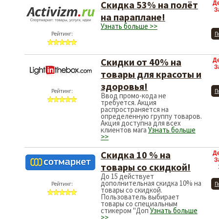
Скидка 53% на полёт
Д
З
на параплане!
Узнать больше >>
Рейтинг:
П
Скидки от 40% на
Д
З
товары для красоты и
здоровья!
Рейтинг:
П
Ввод промо-кода не
требуется. Акция
распространяется на
определенную группу товаров.
Акция доступна для всех
клиентов мага
Узнать больше
>>
Скидка 10 % на
Д
З
товары со скидкой!
До 15 действует
дополнительная скидка 10% на
Рейтинг:
П
товары со скидкой.
Пользователь выбирает
товары со специальным
стикером "Доп
Узнать больше
>>