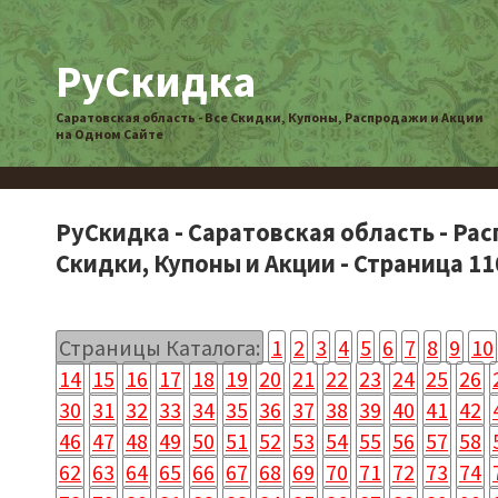
РуСкидка
Саратовская область - Все Скидки, Купоны, Распродажи и Акции
на Одном Сайте
РуСкидка - Саратовская область - Ра
Скидки, Купоны и Акции - Страница 11
Страницы Каталога:
1
2
3
4
5
6
7
8
9
10
14
15
16
17
18
19
20
21
22
23
24
25
26
30
31
32
33
34
35
36
37
38
39
40
41
42
46
47
48
49
50
51
52
53
54
55
56
57
58
62
63
64
65
66
67
68
69
70
71
72
73
74